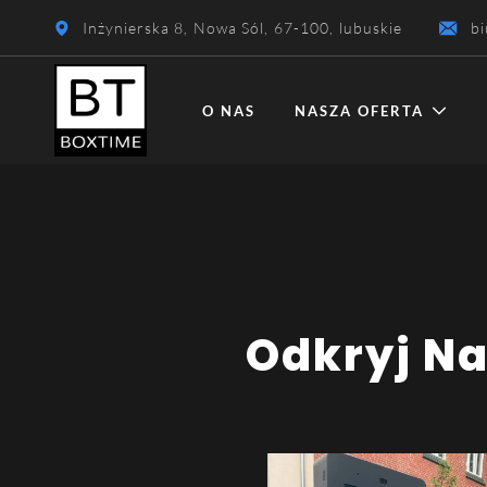
Inżynierska 8
,
Nowa Sól
,
67-100
,
lubuskie
b
O NAS
NASZA OFERTA
Odkryj 