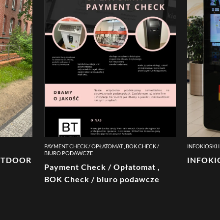
PAYMENT CHECK / OPŁATOMAT , BOK CHECK /
INFOKIOSKI 
BIURO PODAWCZE
OUTDOOR
INFOKI
Payment Check / Opłatomat ,
BOK Check / biuro podawcze