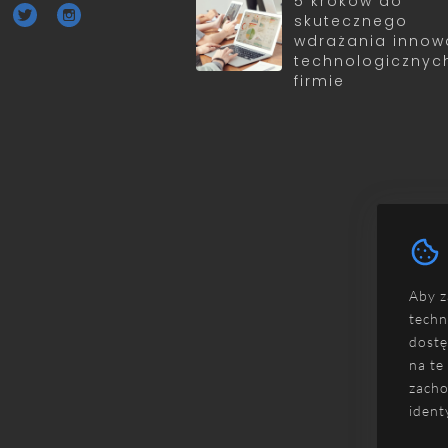
5 kroków do
skutecznego
wdrażania innow
technologicznyc
firmie
Aby z
techn
dostę
na te
zacho
ident