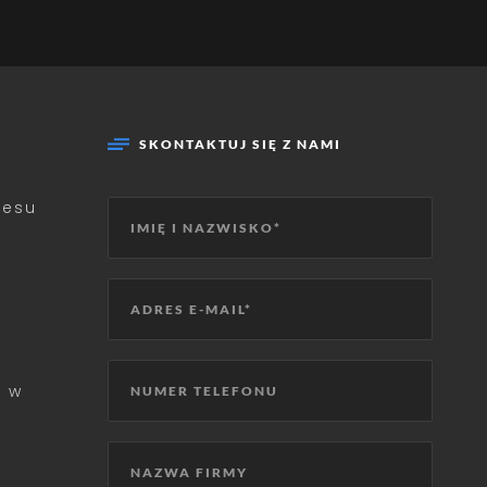
SKONTAKTUJ SIĘ Z NAMI
cesu
 w