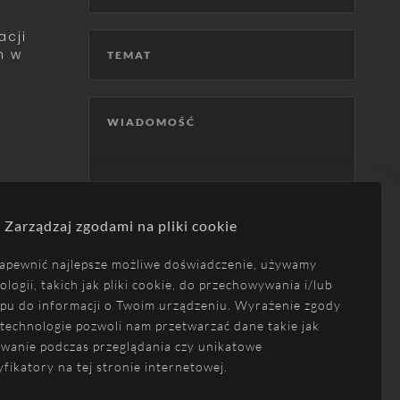
acji
h w
Zarządzaj zgodami na pliki cookie
Akceptuję
politykę prywatności
.
apewnić najlepsze możliwe doświadczenie, używamy
ologii, takich jak pliki cookie, do przechowywania i/lub
pu do informacji o Twoim urządzeniu. Wyrażenie zgody
 technologie pozwoli nam przetwarzać dane takie jak
WYŚLIJ WIADOMOŚĆ
wanie podczas przeglądania czy unikatowe
yfikatory na tej stronie internetowej.